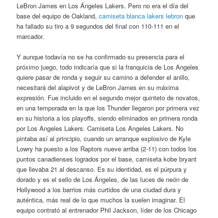
LeBron James en Los Ángeles Lakers. Pero no era el día del
base del equipo de Oakland,
camiseta blanca lakers lebron
que
ha fallado su tiro a 9 segundos del final con 110-111 en el
marcador.
Y aunque todavía no se ha confirmado su presencia para el
próximo juego, todo indicaría que si la franquicia de Los Angeles
quiere pasar de ronda y seguir su camino a defender el anillo,
necesitará del alapivot y de LeBron James en su máxima
expresión. Fue incluido en el segundo mejor quinteto de novatos,
en una temporada en la que los Thunder llegaron por primera vez
en su historia a los playoffs, siendo eliminados en primera ronda
por Los Angeles Lakers. Camiseta Los Angeles Lakers. No
pintaba así al principio, cuando un arranque explosivo de Kyle
Lowry ha puesto a los Raptors nueve arriba (2-11) con todos los
puntos canadienses logrados por el base, camiseta kobe bryant
que llevaba 21 al descanso. Es su identidad, es el púrpura y
dorado y es el sello de Los Ángeles, de las luces de neón de
Hollywood a los barrios más curtidos de una ciudad dura y
auténtica, más real de lo que muchos la suelen imaginar. El
equipo contrató al entrenador Phil Jackson, líder de los Chicago