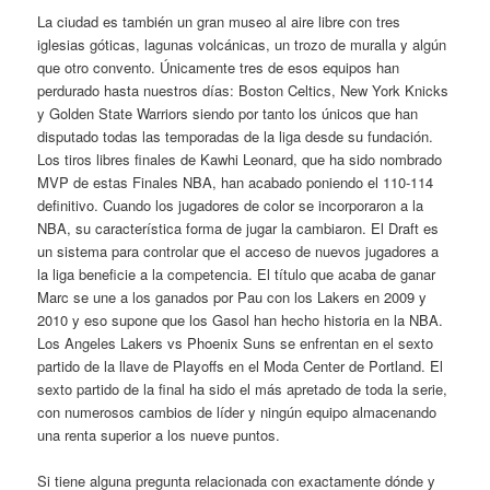
La ciudad es también un gran museo al aire libre con tres
iglesias góticas, lagunas volcánicas, un trozo de muralla y algún
que otro convento. Únicamente tres de esos equipos han
perdurado hasta nuestros días: Boston Celtics, New York Knicks
y Golden State Warriors siendo por tanto los únicos que han
disputado todas las temporadas de la liga desde su fundación.
Los tiros libres finales de Kawhi Leonard, que ha sido nombrado
MVP de estas Finales NBA, han acabado poniendo el 110-114
definitivo. Cuando los jugadores de color se incorporaron a la
NBA, su característica forma de jugar la cambiaron. El Draft es
un sistema para controlar que el acceso de nuevos jugadores a
la liga beneficie a la competencia. El título que acaba de ganar
Marc se une a los ganados por Pau con los Lakers en 2009 y
2010 y eso supone que los Gasol han hecho historia en la NBA.
Los Angeles Lakers vs Phoenix Suns se enfrentan en el sexto
partido de la llave de Playoffs en el Moda Center de Portland. El
sexto partido de la final ha sido el más apretado de toda la serie,
con numerosos cambios de líder y ningún equipo almacenando
una renta superior a los nueve puntos.
Si tiene alguna pregunta relacionada con exactamente dónde y