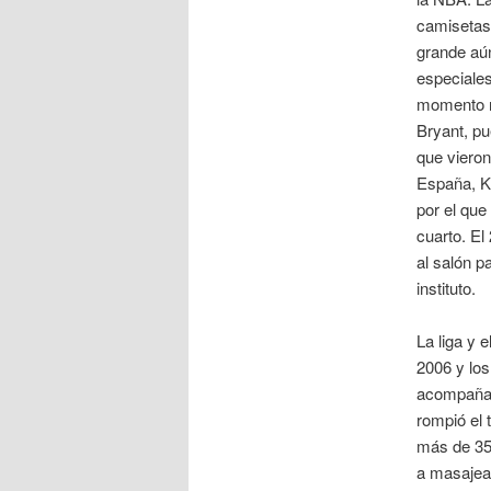
camisetas 
grande aún
especiales
momento n
Bryant, pu
que vieron
España, Ko
por el que
cuarto. El
al salón p
instituto.
La liga y 
2006 y los
acompañab
rompió el 
más de 35 
a masajear