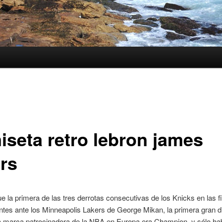
iseta retro lebron james
ers
 la primera de las tres derrotas consecutivas de los Knicks en las fi
ntes ante los Minneapolis Lakers de George Mikan, la primera gran d
a marca patrocinadora de la NBA en Europa era Champion, y sólo ha