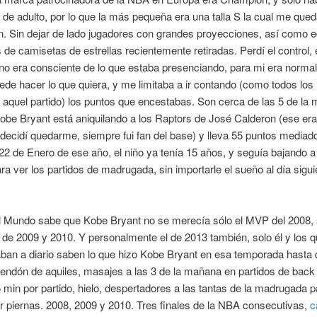
de adulto, por lo que la más pequeña era una talla S la cual me qued
. Sin dejar de lado jugadores con grandes proyecciones, así como e
 de camisetas de estrellas recientemente retiradas. Perdí el control,
o era consciente de lo que estaba presenciando, para mi era normal
ede hacer lo que quiera, y me limitaba a ir contando (como todos los
 aquel partido) los puntos que encestabas. Son cerca de las 5 de la
be Bryant está aniquilando a los Raptors de José Calderon (ese era
 decidí quedarme, siempre fui fan del base) y lleva 55 puntos mediado
 22 de Enero de ese año, el niño ya tenía 15 años, y seguía bajando a 
ara ver los partidos de madrugada, sin importarle el sueño al día sigui
el Mundo sabe que Kobe Bryant no se merecía sólo el MVP del 2008, 
 de 2009 y 2010. Y personalmente el de 2013 también, solo él y los q
an a diario saben lo que hizo Kobe Bryant en esa temporada hasta 
tendón de aquiles, masajes a las 3 de la mañana en partidos de back 
min por partido, hielo, despertadores a las tantas de la madrugada p
 piernas. 2008, 2009 y 2010. Tres finales de la NBA consecutivas,
c