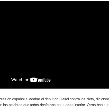
ras en español al acabar el debut de Gasol contra los Nets, diciend
n las palabras que todos decíamos en nuestro interior. Otros han su