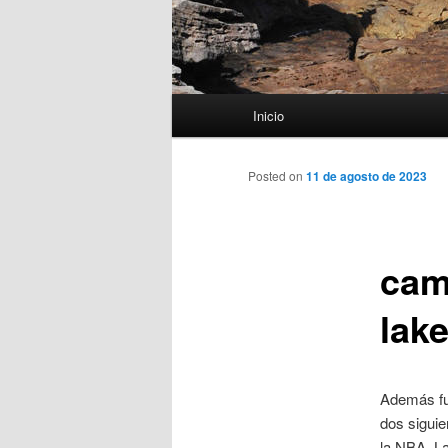
Menú
Inicio
principal
Posted on
11 de agosto de 2023
cam
lak
Además fue
dos siguie
la NBA. L