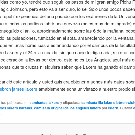
didas como yo, tendré que seguir los pasos de mi gran amigo Pichu 
agic Johnson, pero esto va a ser duro, lo se. Solo unos pocos sabe
a repetir experiencia del año pasado con los exámenes de la Univers
 a todos los partidos, abrir una cerveza (no es muy de mi agrado) 
nseguido el anillo, aproximadamente sobre las 6 de la mañana, bebe
o las pulsaciones, tumbado en el sofá, amaneciendo por la ventana,
ue en unas horas ibas a estar andando por el campus de la facultad
e Lakers y el 24 a la espalda, sin que nadie te diga nada, sin que na
a celebración la llevas por dentro, esto no es Los Ángeles, aquí más d
sonas que te cruzas ni siquiera saben que Lakers ha ganado el cam
carició este artículo y usted quisiera obtener muchos más datos sob
lebron james lakers
amablemente echa un vistazo a nuestro propio si
a fue publicada en
camisetas lakers
y etiquetada
camiseta lila lakers lebron wis
eles lakers baratas
,
camiseta original de los angeles lakers
por
istern
. Guarda
e
.