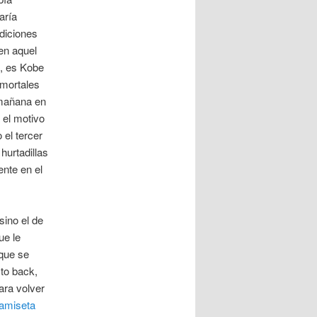
aría
diciones
 en aquel
, es Kobe
 mortales
 mañana en
 el motivo
 el tercer
hurtadillas
ente en el
sino el de
ue le
que se
to back,
ara volver
amiseta