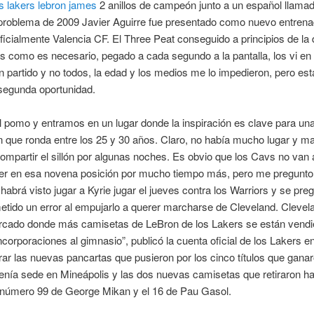
s lakers lebron james
2 anillos de campeón junto a un español llama
 problema de 2009 Javier Aguirre fue presentado como nuevo entrena
ficialmente Valencia CF. El Three Peat conseguido a principios de la
s como es necesario, pegado a cada segundo a la pantalla, los vi en 
n partido y no todos, la edad y los medios me lo impedieron, pero es
segunda oportunidad.
 pomo y entramos en un lugar donde la inspiración es clave para un
 que ronda entre los 25 y 30 años. Claro, no había mucho lugar y ma
ompartir el sillón por algunas noches. Es obvio que los Cavs no van 
r en esa novena posición por mucho tiempo más, pero me pregunto
abrá visto jugar a Kyrie jugar el jueves contra los Warriors y se preg
tido un error al empujarlo a querer marcharse de Cleveland. Clevela
rcado donde más camisetas de LeBron de los Lakers se están vendi
corporaciones al gimnasio”, publicó la cuenta oficial de los Lakers en
ar las nuevas pancartas que pusieron por los cinco títulos que gana
tenía sede en Mineápolis y las dos nuevas camisetas que retiraron h
l número 99 de George Mikan y el 16 de Pau Gasol.