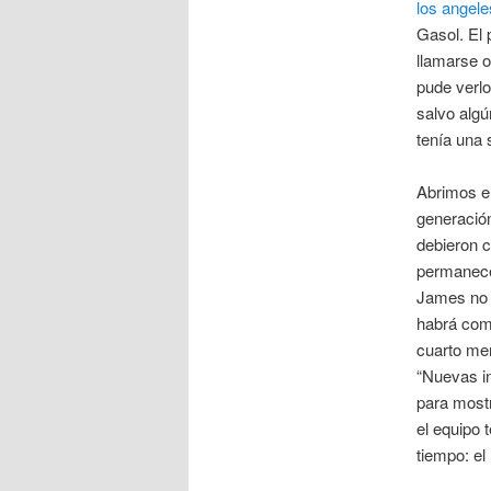
los angele
Gasol. El
llamarse o
pude verlo
salvo algú
tenía una 
Abrimos el
generación
debieron c
permanece
James no h
habrá come
cuarto me
“Nuevas in
para mostr
el equipo 
tiempo: e