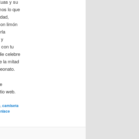
Ruas y su
mos lo que
idad,
con limón
rla
 y
 con tu
die celebre
e la mitad
peonato.
re
tio web.
h
,
camiseta
enlace