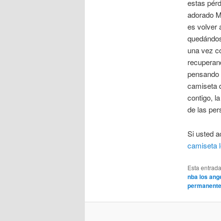
estas pér
adorado M
es volver 
quedándose
una vez co
recuperand
pensando q
camiseta d
contigo, l
de las per
Si usted a
camiseta 
Esta entrad
nba los ang
permanent