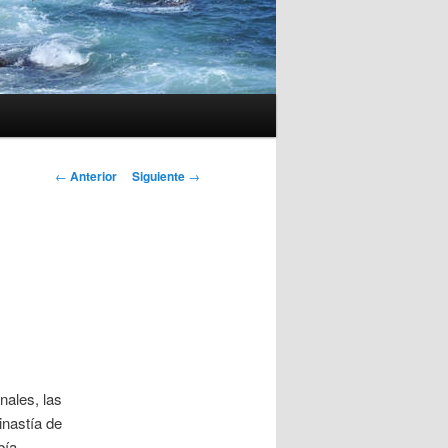
Navegación
←
Anterior
Siguiente
→
de
entradas
nales, las
inastía de
bía