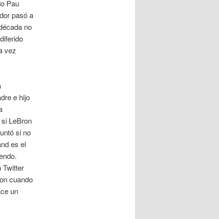
do Pau
dor pasó a
 década no
diferido
ta vez
a
dre e hijo
a
 si LeBron
untó si no
nd es el
endo.
 Twitter
ron cuando
ace un