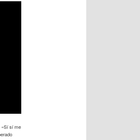
o «Sí sí me
perado