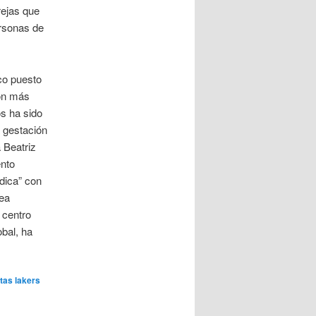
rejas que
ersonas de
co puesto
son más
s ha sido
a gestación
 Beatriz
nto
dica” con
nea
 centro
obal, ha
tas lakers