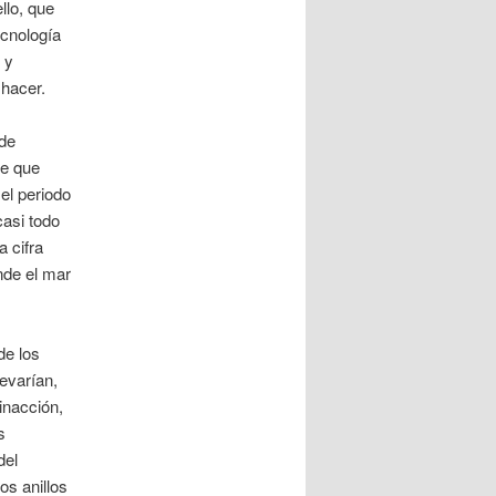
llo, que
ecnología
 y
hacer.
de
de que
el periodo
casi todo
a cifra
nde el mar
de los
evarían,
inacción,
s
del
os anillos