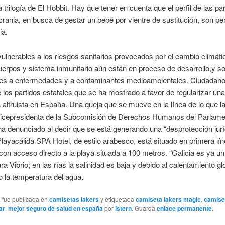
 trilogía de El Hobbit. Hay que tener en cuenta que el perfil de las pa
crania, en busca de gestar un bebé por vientre de sustitución, son p
ia.
lnerables a los riesgos sanitarios provocados por el cambio climáti
erpos y sistema inmunitario aún están en proceso de desarrollo,y 
les a enfermedades y a contaminantes medioambientales. Ciudadano
e los partidos estatales que se ha mostrado a favor de regularizar un
altruista en España. Una queja que se mueve en la línea de lo que la
vicepresidenta de la Subcomisión de Derechos Humanos del Parlame
a denunciado al decir que se está generando una “desprotección jurí
Playacálida SPA Hotel, de estilo arabesco, está situado en primera lí
con acceso directo a la playa situada a 100 metros. “Galicia es ya un
ra Vibrio; en las rías la salinidad es baja y debido al calentamiento gl
 la temperatura del agua.
a fue publicada en
camisetas lakers
y etiquetada
camiseta lakers magic
,
camise
ar
,
mejor seguro de salud en españa
por
istern
. Guarda
enlace permanente
.