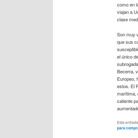
como en la
viajan a U
clase med
Son muy vu
que sus cu
susceptib
el único d
subrogada 
Becerra, 
Europeo, h
estos. El 
marítima, 
caliente pa
aumentado
Esta entrad
para compr