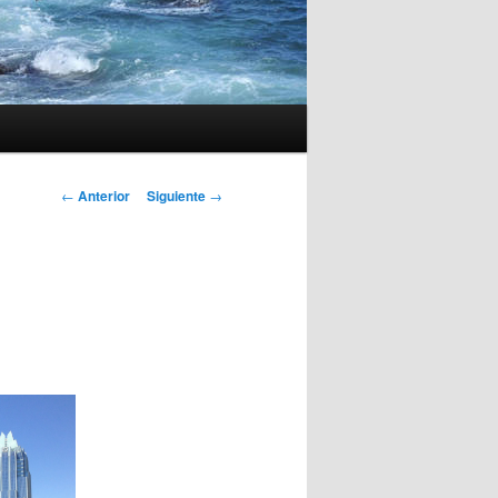
Navegación
←
Anterior
Siguiente
→
de
entradas