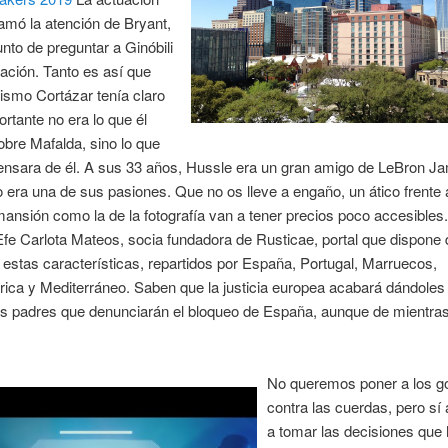
llamó la atención de Bryant,
unto de preguntar a Ginóbili
uación. Tanto es así que
ismo Cortázar tenía claro
ortante no era lo que él
bre Mafalda, sino lo que
ensara de él. A sus 33 años, Hussle era un gran amigo de LeBron Ja
 era una de sus pasiones. Que no os lleve a engaño, un ático frente 
ansión como la de la fotografía van a tener precios poco accesibles.
Efe Carlota Mateos, socia fundadora de Rusticae, portal que dispone 
 estas características, repartidos por España, Portugal, Marruecos,
ica y Mediterráneo. Saben que la justicia europea acabará dándoles 
os padres que denunciarán el bloqueo de España, aunque de mientras
No queremos poner a los g
contra las cuerdas, pero sí
a tomar las decisiones que