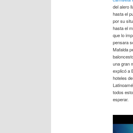
del alero 
hasta el p
por su sit
hasta el m
que lo imp
pensara so
Mafalda p
baloncesto
una gran m
explicó a 
hoteles de
Latinoamér
todos est
esperar.