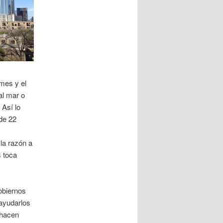
mes y el
al mar o
 Así lo
de 22
la razón a
 toca
obiernos
 ayudarlos
 hacen