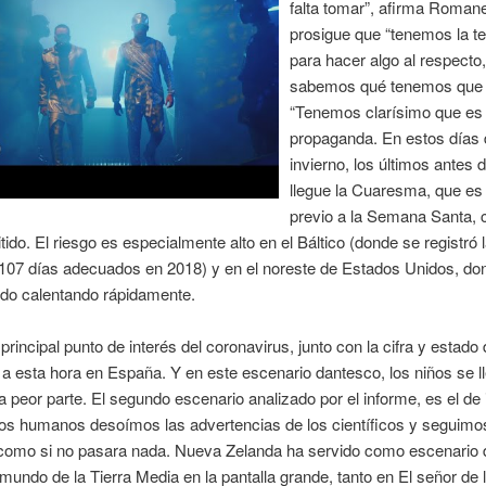
falta tomar”, afirma Romane
prosigue que “tenemos la t
para hacer algo al respecto,
sabemos qué tenemos que 
“Tenemos clarísimo que es
propaganda. En estos días 
invierno, los últimos antes 
llegue la Cuaresma, que es 
previo a la Semana Santa, 
tido. El riesgo es especialmente alto en el Báltico (donde se registró l
 107 días adecuados en 2018) y en el noreste de Estados Unidos, do
ado calentando rápidamente.
 principal punto de interés del coronavirus, junto con la cifra y estado 
a esta hora en España. Y en este escenario dantesco, los niños se ll
la peor parte. El segundo escenario analizado por el informe, es el de 
los humanos desoímos las advertencias de los científicos y seguimo
como si no pasara nada. Nueva Zelanda ha servido como escenario 
 mundo de la Tierra Media en la pantalla grande, tanto en El señor de l