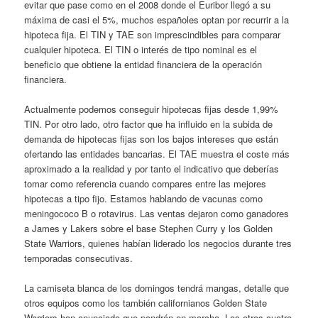
evitar que pase como en el 2008 donde el Euribor llegó a su
máxima de casi el 5%, muchos españoles optan por recurrir a la
hipoteca fija. El TIN y TAE son imprescindibles para comparar
cualquier hipoteca. El TIN o interés de tipo nominal es el
beneficio que obtiene la entidad financiera de la operación
financiera.
Actualmente podemos conseguir hipotecas fijas desde 1,99%
TIN. Por otro lado, otro factor que ha influido en la subida de
demanda de hipotecas fijas son los bajos intereses que están
ofertando las entidades bancarias. El TAE muestra el coste más
aproximado a la realidad y por tanto el indicativo que deberías
tomar como referencia cuando compares entre las mejores
hipotecas a tipo fijo. Estamos hablando de vacunas como
meningococo B o rotavirus. Las ventas dejaron como ganadores
a James y Lakers sobre el base Stephen Curry y los Golden
State Warriors, quienes habían liderado los negocios durante tres
temporadas consecutivas.
La camiseta blanca de los domingos tendrá mangas, detalle que
otros equipos como los también californianos Golden State
Warriors han anunciado que pondrán en marcha. Los otros cuatro