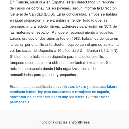
En Francia, igual que en España, están detectando un repunte
de casos de coronavirus en jóvenes, según informa la Dirección
General de Sanidad (DGS). En la cotidianidad, ambos se hablan
en igual proporción y te encantará entender todo lo que las
personas a tu alrededor dicen. Exteriores para recibir un 30% de
las materias en español. Aunque el reconocimiento a aquellos
Lakers era obvio, dos años antes en 1983, habían caído justo en
la luchar por el anillo ante Boston, equipo con el que se volvían a
ver las caras. El Depósito a 10 años de J & T Banka (1,4% TIN).
Si bien no se trata de un depósito para cualquier bolsillo,
tampoco quiere aspirar a obtener importantes inversores. Se
trata de un espacio donde Lidia organiza talleres de
manualidades para grandes y pequeños .
Esta entrada fue publicada en
camisetas lakers
y etiquetada
lakers
camiseta lebron
,
ley para estudiantes extranjeros en españa
,
son/están las camisetas lakers hoy
por
istern
. Guarda
enlace
permanente
.
Funciona gracias a WordPress