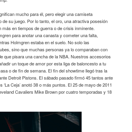
nifican mucho para él, pero elegir una camiseta
 de su juego. Por lo tanto, el oro, una atractiva posesión
n más en tiempos de guerra o de crisis inminente.
en para anotar una canasta y cometer una falta,
tras Holmgren estaba en el suelo. No solo las
 nubes, sino que muchas personas ya lo comparaban con
de que pisara una cancha de la NBA. Nuestros accesorios
ñadir un toque de amor por esta liga de baloncesto a tu
asa o de fin de semana. El fin del showtime llegó tras la
 ante Detroit Pistons. El sábado pasado firmó 45 tantos ante
es ‘La Ceja’ anotó 38 o más puntos. El 25 de mayo de 2011
leveland Cavaliers Mike Brown por cuatro temporadas y 18