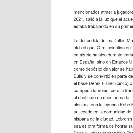
mencionados atraer a jugadores
2021, salió a la luz que el acu
estaba trabajando en su primer
La despedida de los Dallas Ma
club al que. Otro indicativo d
camiseta ha sido durante vari
en España, sino en Estados Un
como depósito de valor se hab
Bulls y se convirtió en parte
el base Derek Fisher (cinco) 
campeón también, pero la fran
el destino») en unos años de f
alquimia con la leyenda Kobe 
su legado en la comunidad de 
hispana de la ciudad. Lebron s
esa es otra forma de honrar su
Bosh y Lebron respondió a Tr