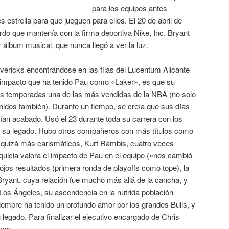
para los equipos antes
 estrella para que jueguen para ellos. El 20 de abril de
erdo que mantenía con la firma deportiva Nike, Inc. Bryant
 álbum musical, que nunca llegó a ver la luz.
vericks encontrándose en las filas del Lucentum Alicante
el impacto que ha tenido Pau como «Laker», es que su
as temporadas una de las más vendidas de la NBA (no solo
idos también). Durante un tiempo, se creía que sus días
ían acabado. Usó el 23 durante toda su carrera con los
 de su legado. Hubo otros compañeros con más títulos como
o quizá más carismáticos, Kurt Rambis, cuatro veces
quicia valora el impacto de Pau en el equipo («nos cambió
lojos resultados (primera ronda de playoffs como tope), la
Bryant, cuya relación fue mucho más allá de la cancha, y
Los Ángeles, su ascendencia en la nutrida población
iempre ha tenido un profundo amor por los grandes Bulls, y
 legado. Para finalizar el ejecutivo encargado de Chris
ump.