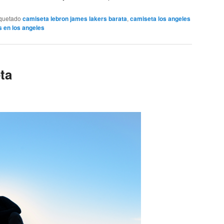
iquetado
camiseta lebron james lakers barata
,
camiseta los angeles
s en los angeles
ta