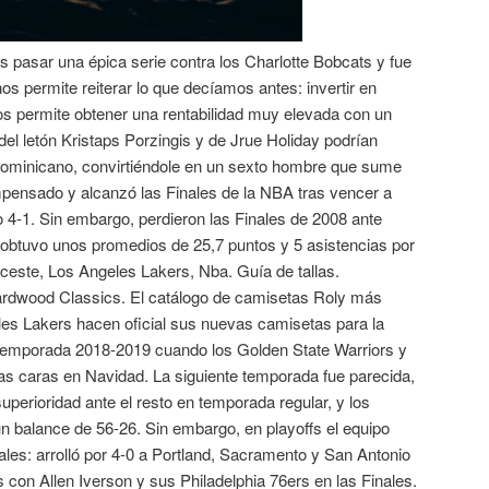
 pasar una épica serie contra los Charlotte Bobcats y fue
os permite reiterar lo que decíamos antes: invertir en
os permite obtener una rentabilidad muy elevada con un
del letón Kristaps Porzingis y de Jrue Holiday podrían
ominicano, convirtiéndole en un sexto hombre que sume
pensado y alcanzó las Finales de la NBA tras vencer a
 4-1. Sin embargo, perdieron las Finales de 2008 ante
 obtuvo unos promedios de 25,7 puntos y 5 asistencias por
nceste, Los Angeles Lakers, Nba. Guía de tallas.
wood Classics. El catálogo de camisetas Roly más
es Lakers hacen oficial sus nuevas camisetas para la
 temporada 2018-2019 cuando los Golden State Warriors y
as caras en Navidad. La siguiente temporada fue parecida,
perioridad ante el resto en temporada regular, y los
 balance de 56-26. Sin embargo, en playoffs el equipo
vales: arrolló por 4-0 a Portland, Sacramento y San Antonio
 con Allen Iverson y sus Philadelphia 76ers en las Finales.