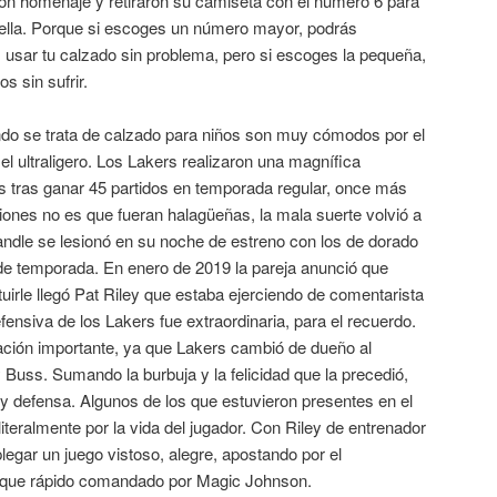
ron homenaje y retiraron su camiseta con el número 6 para
n ella. Porque si escoges un número mayor, podrás
ás usar tu calzado sin problema, pero si escoges la pequeña,
s sin sufrir.
o se trata de calzado para niños son muy cómodos por el
o el ultraligero. Los Lakers realizaron una magnífica
s tras ganar 45 partidos en temporada regular, once más
isiones no es que fueran halagüeñas, la mala suerte volvió a
ndle se lesionó en su noche de estreno con los de dorado
 de temporada. En enero de 2019 la pareja anunció que
tuirle llegó Pat Riley que estaba ejerciendo de comentarista
fensiva de los Lakers fue extraordinaria, para el recuerdo.
ración importante, ya que Lakers cambió de dueño al
y Buss. Sumando la burbuja y la felicidad que la precedió,
e y defensa. Algunos de los que estuvieron presentes en el
teralmente por la vida del jugador. Con Riley de entrenador
egar un juego vistoso, alegre, apostando por el
aque rápido comandado por Magic Johnson.