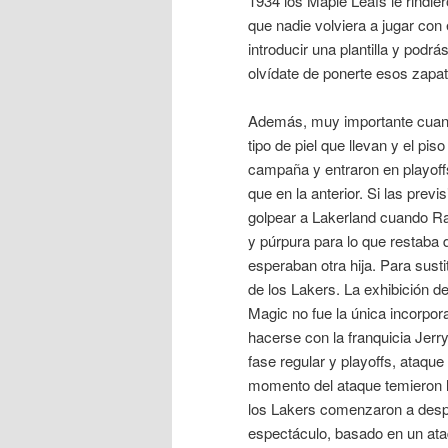
1934 los Maple Leafs le rindie
que nadie volviera a jugar co
introducir una plantilla y podr
olvídate de ponerte esos zapato
Además, muy importante cuand
tipo de piel que llevan y el pis
campaña y entraron en playoff
que en la anterior. Si las prev
golpear a Lakerland cuando Ra
y púrpura para lo que restaba
esperaban otra hija. Para susti
de los Lakers. La exhibición de
Magic no fue la única incorpo
hacerse con la franquicia Jerr
fase regular y playoffs, ataqu
momento del ataque temieron li
los Lakers comenzaron a despl
espectáculo, basado en un at