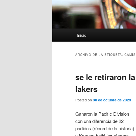
Menú
Inicio
principal
ARCHIVO DE LA ETIQUETA:
CAMIS
se le retiraron 
lakers
Posted on
30 de octubre de 2023
Ganaron la Pacific Division
con una diferencia de 22
partidos (récord de la historia)
y Kareem batió los récords