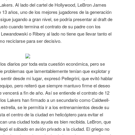
 Lakers. Al lado del cartel de Hollywood, LeBron James
 de 13 años, uno de los mejores jugadores de la generación
igue jugando a gran nivel, se podría presentar al draft de
usto cuando termina el contrato de su padre con los
 Lewandowski o Ribery al lado no tiene que llevar tanto el
o reciclarse para ser decisivo.
los diarios por toda esta cuestión económica, pero se
de problemas que lamentablemente tenían que explotar y
sentir desde mi lugar, expresó Pellegrini, que evitó hablar
 equipo, pero reiteró que siempre mantuvo firme el deseo
e vencerá a fin de año. Así se entiende el contrato de 12
e los Lakers han firmado a un secundario como Caldwell-
trella, se le permitía ir a los entrenamientos desde su
a el centro de la ciudad en helicóptero para evitar el
scan una ciudad toda ayuda es bien recibida. LeBron, que
legó el sábado en avión privado a la ciudad. El griego no