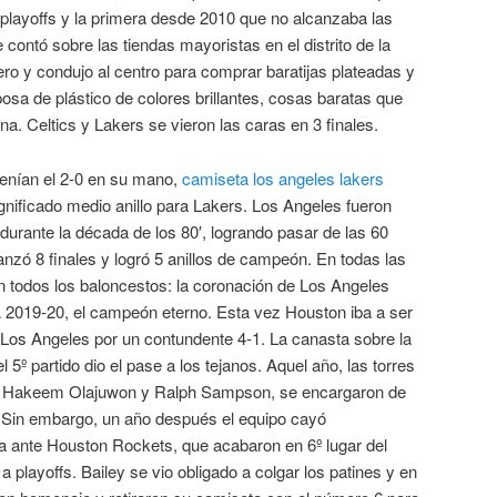
 playoffs y la primera desde 2010 que no alcanzaba las
contó sobre las tiendas mayoristas en el distrito de la
ero y condujo al centro para comprar baratijas plateadas y
posa de plástico de colores brillantes, cosas baratas que
a. Celtics y Lakers se vieron las caras en 3 finales.
enían el 2-0 en su mano,
camiseta los angeles lakers
ignificado medio anillo para Lakers. Los Angeles fueron
urante la década de los 80′, logrando pasar de las 60
anzó 8 finales y logró 5 anillos de campeón. En todas las
en todos los baloncestos: la coronación de Los Angeles
2019-20, el campeón eterno. Esta vez Houston iba a ser
 a Los Angeles por un contundente 4-1. La canasta sobre la
º partido dio el pase a los tejanos. Aquel año, las torres
 Hakeem Olajuwon y Ralph Sampson, se encargaron de
s. Sin embargo, un año después el equipo cayó
 ante Houston Rockets, que acabaron en 6º lugar del
a playoffs. Bailey se vio obligado a colgar los patines y en