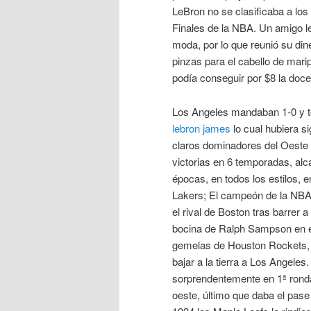
LeBron no se clasificaba a los
Finales de la NBA. Un amigo le 
moda, por lo que reunió su din
pinzas para el cabello de mari
podía conseguir por $8 la docen
Los Angeles mandaban 1-0 y t
lebron james
lo cual hubiera s
claros dominadores del Oeste d
victorias en 6 temporadas, alc
épocas, en todos los estilos, 
Lakers; El campeón de la NBA 
el rival de Boston tras barrer
bocina de Ralph Sampson en el 5
gemelas de Houston Rockets,
bajar a la tierra a Los Angele
sorprendentemente en 1ª ronda
oeste, último que daba el pase 