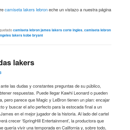
bre
camiseta lakers lebron
eche un vistazo a nuestra página
iquetado
camiseta lebron james lakers corte ingles
,
camiseta lebron
ngeles lakers kobe bryant
das lakers
3
 ante las dudas y constantes preguntas de su público,
obtener respuestas. Puede llegar Kawhi Leonard o pueden
lla, pero parece que Magic y LeBron tienen un plan: encajar
o y buscar el año perfecto para la estocada final a un
James en el mejor jugador de la historia. Al lado del cartel
á crecer ‘SpringHill Entertainment’, la productora que
ue quería vivir una temporada en California y, sobre todo,