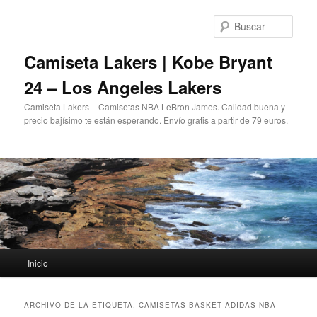
Ir
Ir
al
al
Busc
contenido
contenido
principal
secundario
Camiseta Lakers | Kobe Bryant
24 – Los Angeles Lakers
Camiseta Lakers – Camisetas NBA LeBron James. Calidad buena y
precio bajísimo te están esperando. Envío gratis a partir de 79 euros.
Menú
Inicio
principal
ARCHIVO DE LA ETIQUETA:
CAMISETAS BASKET ADIDAS NBA