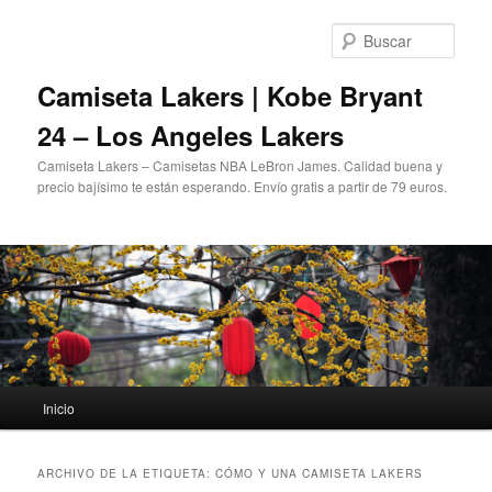
Ir
Ir
al
al
Busc
contenido
contenido
principal
secundario
Camiseta Lakers | Kobe Bryant
24 – Los Angeles Lakers
Camiseta Lakers – Camisetas NBA LeBron James. Calidad buena y
precio bajísimo te están esperando. Envío gratis a partir de 79 euros.
Menú
Inicio
principal
ARCHIVO DE LA ETIQUETA:
CÓMO Y UNA CAMISETA LAKERS