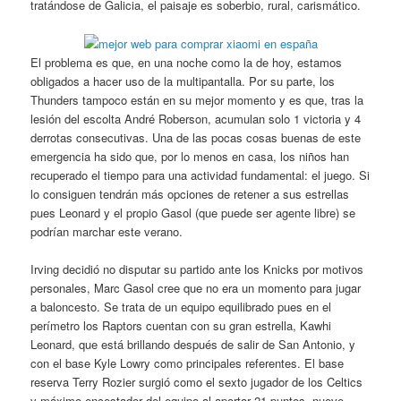
tratándose de Galicia, el paisaje es soberbio, rural, carismático.
El problema es que, en una noche como la de hoy, estamos
obligados a hacer uso de la multipantalla. Por su parte, los
Thunders tampoco están en su mejor momento y es que, tras la
lesión del escolta André Roberson, acumulan solo 1 victoria y 4
derrotas consecutivas. Una de las pocas cosas buenas de este
emergencia ha sido que, por lo menos en casa, los niños han
recuperado el tiempo para una actividad fundamental: el juego. Si
lo consiguen tendrán más opciones de retener a sus estrellas
pues Leonard y el propio Gasol (que puede ser agente libre) se
podrían marchar este verano.
Irving decidió no disputar su partido ante los Knicks por motivos
personales, Marc Gasol cree que no era un momento para jugar
a baloncesto. Se trata de un equipo equilibrado pues en el
perímetro los Raptors cuentan con su gran estrella, Kawhi
Leonard, que está brillando después de salir de San Antonio, y
con el base Kyle Lowry como principales referentes. El base
reserva Terry Rozier surgió como el sexto jugador de los Celtics
y máximo encestador del equipo al aportar 21 puntos, nueve