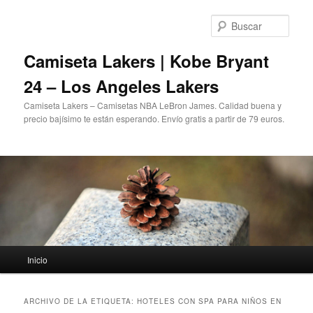
Ir
Ir
al
al
Busc
contenido
contenido
principal
secundario
Camiseta Lakers | Kobe Bryant
24 – Los Angeles Lakers
Camiseta Lakers – Camisetas NBA LeBron James. Calidad buena y
precio bajísimo te están esperando. Envío gratis a partir de 79 euros.
Menú
Inicio
principal
ARCHIVO DE LA ETIQUETA:
HOTELES CON SPA PARA NIÑOS EN