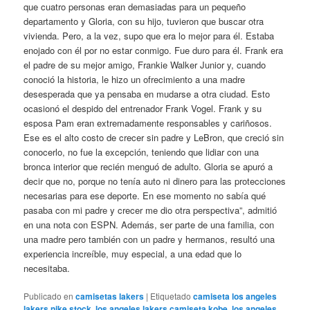
que cuatro personas eran demasiadas para un pequeño
departamento y Gloria, con su hijo, tuvieron que buscar otra
vivienda. Pero, a la vez, supo que era lo mejor para él. Estaba
enojado con él por no estar conmigo. Fue duro para él. Frank era
el padre de su mejor amigo, Frankie Walker Junior y, cuando
conoció la historia, le hizo un ofrecimiento a una madre
desesperada que ya pensaba en mudarse a otra ciudad. Esto
ocasionó el despido del entrenador Frank Vogel. Frank y su
esposa Pam eran extremadamente responsables y cariñosos.
Ese es el alto costo de crecer sin padre y LeBron, que creció sin
conocerlo, no fue la excepción, teniendo que lidiar con una
bronca interior que recién menguó de adulto. Gloria se apuró a
decir que no, porque no tenía auto ni dinero para las protecciones
necesarias para ese deporte. En ese momento no sabía qué
pasaba con mi padre y crecer me dio otra perspectiva”, admitió
en una nota con ESPN. Además, ser parte de una familia, con
una madre pero también con un padre y hermanos, resultó una
experiencia increíble, muy especial, a una edad que lo
necesitaba.
Publicado en
camisetas lakers
|
Etiquetado
camiseta los angeles
lakers nike stock
,
los angeles lakers camiseta kobe
,
los angeles