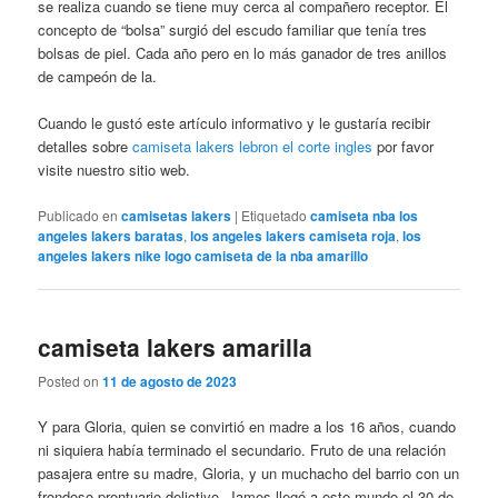
se realiza cuando se tiene muy cerca al compañero receptor. El
concepto de “bolsa” surgió del escudo familiar que tenía tres
bolsas de piel. Cada año pero en lo más ganador de tres anillos
de campeón de la.
Cuando le gustó este artículo informativo y le gustaría recibir
detalles sobre
camiseta lakers lebron el corte ingles
por favor
visite nuestro sitio web.
Publicado en
camisetas lakers
|
Etiquetado
camiseta nba los
angeles lakers baratas
,
los angeles lakers camiseta roja
,
los
angeles lakers nike logo camiseta de la nba amarillo
camiseta lakers amarilla
Posted on
11 de agosto de 2023
Y para Gloria, quien se convirtió en madre a los 16 años, cuando
ni siquiera había terminado el secundario. Fruto de una relación
pasajera entre su madre, Gloria, y un muchacho del barrio con un
frondoso prontuario delictivo, James llegó a este mundo el 30 de