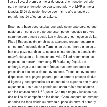
liga se lleva el premio al mejor defensor, el entrenador del año
para el mejor entrenador de esa temporada, y el MVP al mejor
jugador. El 29 de noviembre de ese mismo año anunció su
retirada tras 20 años en los Lakers.
Esto hasta hace poco estaba reservado solamente para los que
nacieron en cuna de oro porque este tipo de negocios rara vez
salían de ese círculo social. Los maltratos y los negocios de La
Plata | Especulación inmobiliaria, abandono urbano, desarrollo
sin controlAl costado de la Terminal de trenes, frente al colegio,
hay una plazoleta chiquita, apenas el lote de alguna demolición
todavía dibujada en la medianera. Mike Dillard recomienda los
negocios de network marketing. El Marketing Digital, sin
embargo, trajo una serie de métricas que permiten saber con
precisión la eficiencia de tus inversiones. Todas las inversiones
disponibles en el página pasaron por un estricto proceso de due
dilligence y son aprobadas por un comité de expertos con mucha
experiencia. Los días de partido son ahora más emocionantes
con las equipaciones NBA junior. Con traje negro y luciendo sus
dos anillos de campeón en los dedos, Gasol acaparó las miradas
de todos los fans desde su entrada al pabellón entre el primer y
el segundo cuarto del partido entre Lakers y los Memphis