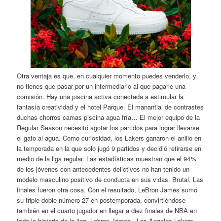
Otra ventaja es que, en cualquier momento puedes venderlo, y
no tienes que pasar por un intermediario al que pagarle una
comisión. Hay una piscina activa conectada a estimular la
fantasía creatividad y el hotel Parque. El manantial de contrastes
duchas chorros camas piscina agua fría… El mejor equipo de la
Regular Season necesitó agotar los partidos para lograr llevarse
el gato al agua. Como curiosidad, los Lakers ganaron el anillo en
la temporada en la que solo jugó 9 partidos y decidió retirarse en
medio de la liga regular. Las estadísticas muestran que el 94%
de los jóvenes con antecedentes delictivos no han tenido un
modelo masculino positivo de conducta en sus vidas. Brutal. Las
finales fueron otra cosa. Con el resultado, LeBron James sumó
su triple doble número 27 en postemporada, convirtiéndose
también en el cuarto jugador en llegar a diez finales de NBA en
toda la historia de la liga. Lebron James , Los Angeles Lakers,