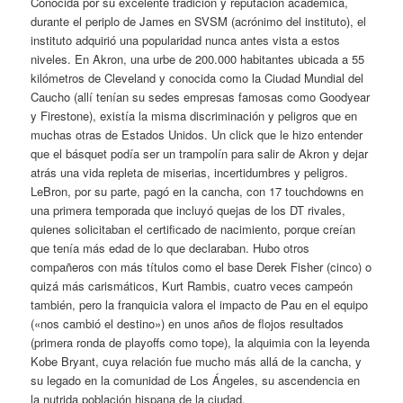
Conocida por su excelente tradición y reputación académica,
durante el periplo de James en SVSM (acrónimo del instituto), el
instituto adquirió una popularidad nunca antes vista a estos
niveles. En Akron, una urbe de 200.000 habitantes ubicada a 55
kilómetros de Cleveland y conocida como la Ciudad Mundial del
Caucho (allí tenían su sedes empresas famosas como Goodyear
y Firestone), existía la misma discriminación y peligros que en
muchas otras de Estados Unidos. Un click que le hizo entender
que el básquet podía ser un trampolín para salir de Akron y dejar
atrás una vida repleta de miserias, incertidumbres y peligros.
LeBron, por su parte, pagó en la cancha, con 17 touchdowns en
una primera temporada que incluyó quejas de los DT rivales,
quienes solicitaban el certificado de nacimiento, porque creían
que tenía más edad de lo que declaraban. Hubo otros
compañeros con más títulos como el base Derek Fisher (cinco) o
quizá más carismáticos, Kurt Rambis, cuatro veces campeón
también, pero la franquicia valora el impacto de Pau en el equipo
(«nos cambió el destino») en unos años de flojos resultados
(primera ronda de playoffs como tope), la alquimia con la leyenda
Kobe Bryant, cuya relación fue mucho más allá de la cancha, y
su legado en la comunidad de Los Ángeles, su ascendencia en
la nutrida población hispana de la ciudad.