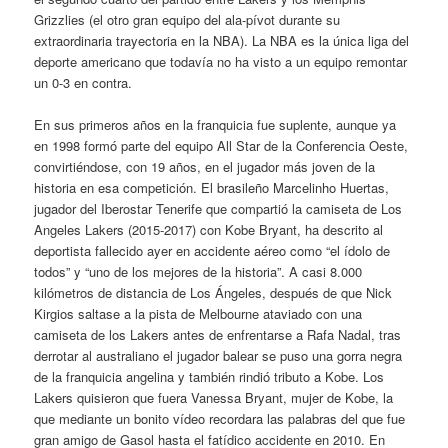
Grizzlies (el otro gran equipo del ala-pívot durante su
extraordinaria trayectoria en la NBA). La NBA es la única liga del
deporte americano que todavía no ha visto a un equipo remontar
un 0-3 en contra.
En sus primeros años en la franquicia fue suplente, aunque ya
en 1998 formó parte del equipo All Star de la Conferencia Oeste,
convirtiéndose, con 19 años, en el jugador más joven de la
historia en esa competición. El brasileño Marcelinho Huertas,
jugador del Iberostar Tenerife que compartió la camiseta de Los
Angeles Lakers (2015-2017) con Kobe Bryant, ha descrito al
deportista fallecido ayer en accidente aéreo como “el ídolo de
todos” y “uno de los mejores de la historia”. A casi 8.000
kilómetros de distancia de Los Ángeles, después de que Nick
Kirgios saltase a la pista de Melbourne ataviado con una
camiseta de los Lakers antes de enfrentarse a Rafa Nadal, tras
derrotar al australiano el jugador balear se puso una gorra negra
de la franquicia angelina y también rindió tributo a Kobe. Los
Lakers quisieron que fuera Vanessa Bryant, mujer de Kobe, la
que mediante un bonito vídeo recordara las palabras del que fue
gran amigo de Gasol hasta el fatídico accidente en 2010. En