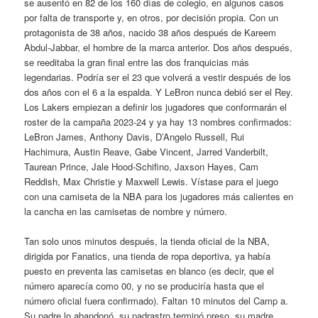
se ausentó en 82 de los 160 días de colegio, en algunos casos
por falta de transporte y, en otros, por decisión propia. Con un
protagonista de 38 años, nacido 38 años después de Kareem
Abdul-Jabbar, el hombre de la marca anterior. Dos años después,
se reeditaba la gran final entre las dos franquicias más
legendarias. Podría ser el 23 que volverá a vestir después de los
dos años con el 6 a la espalda. Y LeBron nunca debió ser el Rey.
Los Lakers empiezan a definir los jugadores que conformarán el
roster de la campaña 2023-24 y ya hay 13 nombres confirmados:
LeBron James, Anthony Davis, D’Angelo Russell, Rui
Hachimura, Austin Reave, Gabe Vincent, Jarred Vanderbilt,
Taurean Prince, Jale Hood-Schifino, Jaxson Hayes, Cam
Reddish, Max Christie y Maxwell Lewis. Vístase para el juego
con una camiseta de la NBA para los jugadores más calientes en
la cancha en las camisetas de nombre y número.
Tan solo unos minutos después, la tienda oficial de la NBA,
dirigida por Fanatics, una tienda de ropa deportiva, ya había
puesto en preventa las camisetas en blanco (es decir, que el
número aparecía como 00, y no se produciría hasta que el
número oficial fuera confirmado). Faltan 10 minutos del Camp a.
Su padre lo abandonó, su padrastro terminó preso, su madre