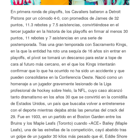
En primera ronda de playoffs, los Cavaliers batieron a Detroit
Pistons por un cómodo 4-0, con promedios de James de 32
puntos, 11.3 rebotes y 7.5 asistencias, convirtiéndose en el
tercer jugador en la historia de los playoffs en firmar al menos 30
puntos, 11 rebotes y 7 asistencias en una serie de
postemporada. Tras una gran temporada con Sacramento Kings,
en la que la entidad ha roto una sequía de 16 años sin entrar en
playoffs, el pívot se tomará un descanso para estar a tope de
cara al futuro más cercano, en el que los Kings intentarán
confirmar que lo que ha ocurrido no ha sido un accidente y que
pueden consolidarse en la Conferencia Oeste. Nació como un
homenaje a un jugador gravemente lesionado de la Liga
profesional de hockey sobre hielo, la NFL, cuyo caso alcanzó
tanto dramatismo en los años 30 que se convirtió en la comidilla
de Estados Unidos, un país que buscaba volver a entretenerse
con el deporte mientras dejaba atrás las penurias del crack del
29. Fue en 1933, en un partido en el Boston Garden entre los
Bruins y los Maple Leafs (Toronto) cuando «ACE» Bailey (Maple
Leafs), una de las estrellas de la competición, cayó abatido tras
un golpe de un jugador 30 kilos más pesado que él, Eddie Shore