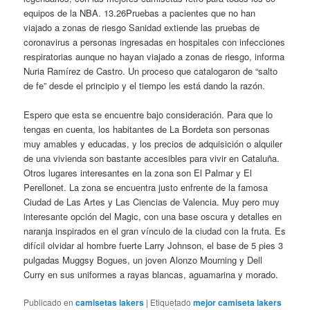
equipos de la NBA. 13.26Pruebas a pacientes que no han
viajado a zonas de riesgo Sanidad extiende las pruebas de
coronavirus a personas ingresadas en hospitales con infecciones
respiratorias aunque no hayan viajado a zonas de riesgo, informa
Nuria Ramírez de Castro. Un proceso que catalogaron de “salto
de fe” desde el principio y el tiempo les está dando la razón.
Espero que esta se encuentre bajo consideración. Para que lo
tengas en cuenta, los habitantes de La Bordeta son personas
muy amables y educadas, y los precios de adquisición o alquiler
de una vivienda son bastante accesibles para vivir en Cataluña.
Otros lugares interesantes en la zona son El Palmar y El
Perellonet. La zona se encuentra justo enfrente de la famosa
Ciudad de Las Artes y Las Ciencias de Valencia. Muy pero muy
interesante opción del Magic, con una base oscura y detalles en
naranja inspirados en el gran vínculo de la ciudad con la fruta. Es
difícil olvidar al hombre fuerte Larry Johnson, el base de 5 pies 3
pulgadas Muggsy Bogues, un joven Alonzo Mourning y Dell
Curry en sus uniformes a rayas blancas, aguamarina y morado.
Publicado en
camisetas lakers
|
Etiquetado
mejor camiseta lakers