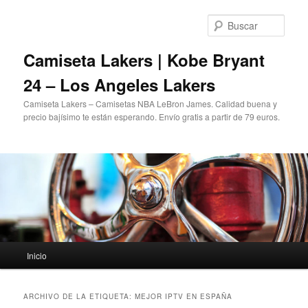
Ir
Ir
al
al
Busc
contenido
contenido
principal
secundario
Camiseta Lakers | Kobe Bryant
24 – Los Angeles Lakers
Camiseta Lakers – Camisetas NBA LeBron James. Calidad buena y
precio bajísimo te están esperando. Envío gratis a partir de 79 euros.
Menú
Inicio
principal
ARCHIVO DE LA ETIQUETA:
MEJOR IPTV EN ESPAÑA