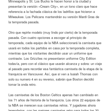
Minneapolis y St. Los Bucks le hacen honor a la ciudad y
presentan la versión «Cream City», en un tono claro que hace
referencia a la fachada clásica de los ladrillos que hicieron a
Milwaukee. Los Pelicans mantendrán su versión Mardi Gras de
la temporada pasada.
Otro que repirte modelo (muy lindo por cierto) de la temporada
pasada. Con cuatro opciones a escoger al principio de
temporada, cada equipo de la NBA seleccionará la camiseta que
usará en todos los partidos en casa por la temporada completa,
mientras que los visitantes decidirán usar un uniforme que
contraste. Los Grizzlies no presentaron uniforme City Edition
todavía, pero con el clásico que usarán alcanza y sobra: un viaje
al pasado para recordar esa fantástica camiseta de la etapa de la
franquicia en Vancouver. Así, que si ven a Isaiah Thomas con
solo su numero 4 en su reverso, sabrán que Boston decidió
tomar la onda retro.
Las camisetas de los Boston Celtics apenas han cambiado en
los 71 años de historia de la franquicia. Los otros 22 equipos de
la NBA se merecen sus camisetas retros. Y jugadores ahora
legendarios, con las mejores camisetas retro para todos los 30