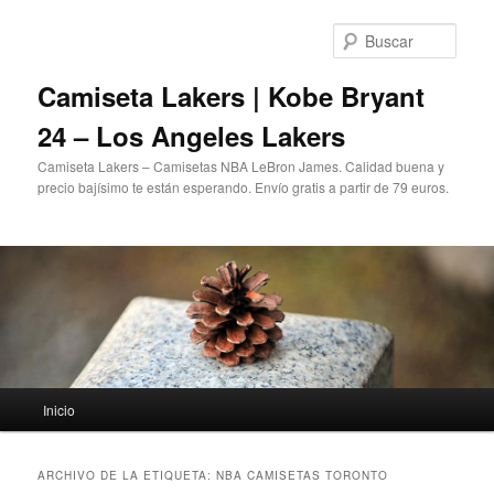
Ir
Ir
al
al
Busc
contenido
contenido
principal
secundario
Camiseta Lakers | Kobe Bryant
24 – Los Angeles Lakers
Camiseta Lakers – Camisetas NBA LeBron James. Calidad buena y
precio bajísimo te están esperando. Envío gratis a partir de 79 euros.
Menú
Inicio
principal
ARCHIVO DE LA ETIQUETA:
NBA CAMISETAS TORONTO